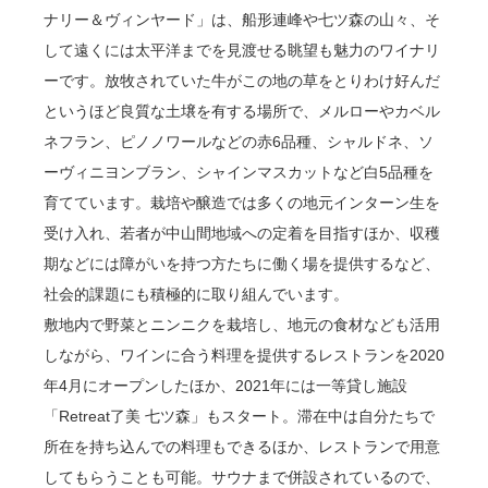
ナリー＆ヴィンヤード」は、船形連峰や七ツ森の山々、そ
して遠くには太平洋までを見渡せる眺望も魅力のワイナリ
ーです。放牧されていた牛がこの地の草をとりわけ好んだ
というほど良質な土壌を有する場所で、メルローやカベル
ネフラン、ピノノワールなどの赤6品種、シャルドネ、ソ
ーヴィニヨンブラン、シャインマスカットなど白5品種を
育てています。栽培や醸造では多くの地元インターン生を
受け入れ、若者が中山間地域への定着を目指すほか、収穫
期などには障がいを持つ方たちに働く場を提供するなど、
社会的課題にも積極的に取り組んでいます。
敷地内で野菜とニンニクを栽培し、地元の食材なども活用
しながら、ワインに合う料理を提供するレストランを2020
年4月にオープンしたほか、2021年には一等貸し施設
「Retreat了美 七ツ森」もスタート。滞在中は自分たちで
所在を持ち込んでの料理もできるほか、レストランで用意
してもらうことも可能。サウナまで併設されているので、