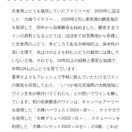
生食用ぶどうを栽培していたファミリーが、2019年に設立
した「大崎ワイナリー」。2020年2月に果実酒の醸造免許
を取得して、同年から自家醸造を始めました。醸造するワ
インの原料となるぶどうは、ほぼ全て自営農地から収穫し
た生食用のぶどう。米どころである大崎地区は、保水性の
高い土壌で、水はけのよさを好むぶどうの栽培には適して
いない土地。それでも、20年以上の経験と豊富な知識で、
年間10tものぶどうを育てています。
重厚さよりもフレッシュで手軽に飲んでいただけるワイン
の製造を目指しており、「いつか地元宮城県の大崎地域に
ワイン文化が根付いてくれたら」との想いでワインを醸し
ています。初の自家醸造のワインは、キャンベルアーリー
を使用した「大﨑ハーヴェスト2020＜赤＞」、ナイヤガラ
を使用した「大﨑ブリュー2020＜白＞」、スチューベンを
利用した「大﨑バンケット2020＜ロゼ＞」の3種。これか