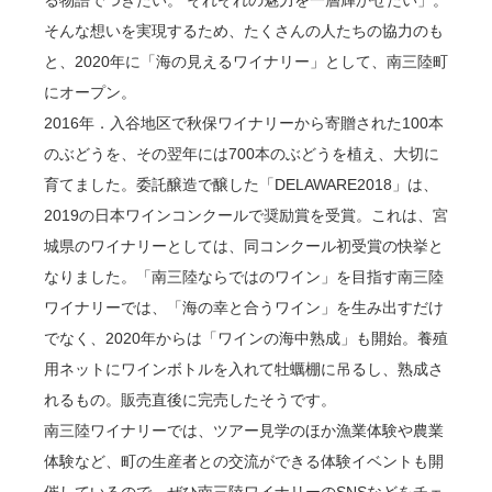
る物語でつぎたい。 それぞれの魅力を一層輝かせたい」。
そんな想いを実現するため、たくさんの人たちの協力のも
と、2020年に「海の見えるワイナリー」として、南三陸町
にオープン。
2016年．入谷地区で秋保ワイナリーから寄贈された100本
のぶどうを、その翌年には700本のぶどうを植え、大切に
育てました。委託醸造で醸した「DELAWARE2018」は、
2019の日本ワインコンクールで奨励賞を受賞。これは、宮
城県のワイナリーとしては、同コンクール初受賞の快挙と
なりました。「南三陸ならではのワイン」を目指す南三陸
ワイナリーでは、「海の幸と合うワイン」を生み出すだけ
でなく、2020年からは「ワインの海中熟成」も開始。養殖
用ネットにワインボトルを入れて牡蠣棚に吊るし、熟成さ
れるもの。販売直後に完売したそうです。
南三陸ワイナリーでは、ツアー見学のほか漁業体験や農業
体験など、町の生産者との交流ができる体験イベントも開