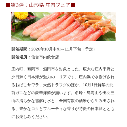
■第3弾：山形県 庄内フェア■
開催期間：
2026年10月中旬～11月下旬（予定）
開催場所：
仙台市内飲食店
庄内町、鶴岡市、酒田市を対象とした、広大な庄内平野と
夕日輝く日本海が魅力のエリアです。
庄内浜で水揚げされ
るおばこサワラ、天然トラフグのほか、10月1日解禁の北
前ガニなどの豪華海鮮が揃います。
名峰・鳥海山や出羽三
山の清らかな雪解け水と、全国有数の酒米から生み出され
る、豊かなコクとフルーティな香りが特徴の日本酒ととも
にお楽しみください。