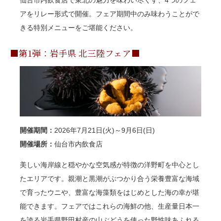
仙台市内飲食店で東北の魅力を味わい尽くす、4つのフェ
アをリレー形式で開催。フェア期間中のみ味わうことがで
きる特別メニューをご堪能ください。
■第1弾：岩手県 北三陸フェア■
開催期間：
2026年7月21日(火)～9月6日(日)
開催場所：
仙台市内飲食店
美しい海岸線と穏やかな空気感が特徴の洋野町を中心とし
たエリアです。親潮と黒潮がぶつかり合う栄養豊富な海域
で育ったウニや、豊富な海藻類をはじめとした海の幸が堪
能できます。フェアではこれらの海鮮の他、生産量日本一
を誇る岩手県野田村産の山ぶどうを使った野性味あふれる