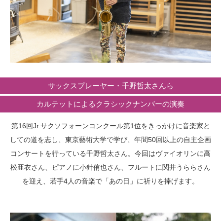
サックスプレーヤー・千野哲太さんら
カルテットによるクラシックナンバーの演奏
第16回Jr.サクソフォーンコンクール第1位をきっかけに音楽家と
しての道を志し、東京藝術大学で学び、年間50回以上の自主企画
コンサートを行っている千野哲太さん。今回はヴァイオリンに高
松亜衣さん、ピアノに小針侑也さん、フルートに関井うららさん
を迎え、若手4人の音楽で「あの日」に祈りを捧げます。