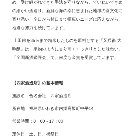
め、受け継がれてきた手法を守りながら、ていねいできめ
の細かい酒造り。新鮮な海の幸に恵まれた地域の食文化に
寄り添い、辛口から甘口まで幅広いニーズに応えながら、
地道な努力を続けています。
山田錦を
35
％まで精米したものを原料とする『又兵衛 大
吟醸』は、果物のように香り高くすっきりとした味わい。
「全国新酒鑑評会」で、何度も金賞を受賞しています。
【四家酒造店】の基本情報
施設名：合名会社 四家酒造店
所在地：福島県いわき市内郷高坂町中平
14
営業時間：
8
：
00
～
17
：
00
定休日：土、日、祝祭日