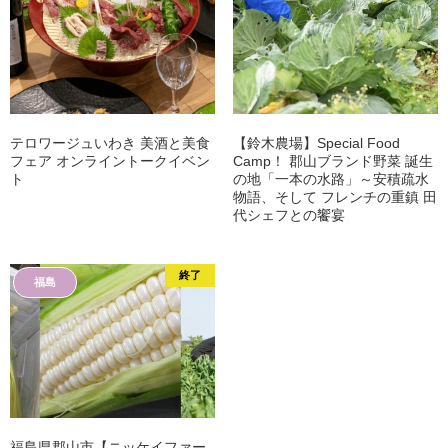
テロワージュいわき 美酒と美食
【鈴木農場】Special Food
フェア オンライントークイベン
Camp！ 郡山ブランド野菜 誕生
ト
の地「一本の水路」～安積疏水
物語、そして フレンチの重鎮 田
代シェフとの饗宴
終了
福島
福島県郡山市【ニッケイファー