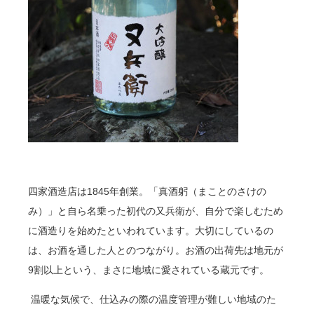
四家酒造店は
1845
年創業。「真酒躬（まことのさけの
み）」と自ら名乗った初代の又兵衛が、自分で楽しむため
に酒造りを始めたといわれています。大切にしているの
は、お酒を通した人とのつながり。お酒の出荷先は地元が
9
割以上という、まさに地域に愛されている蔵元です。
温暖な気候で、仕込みの際の温度管理が難しい地域のた