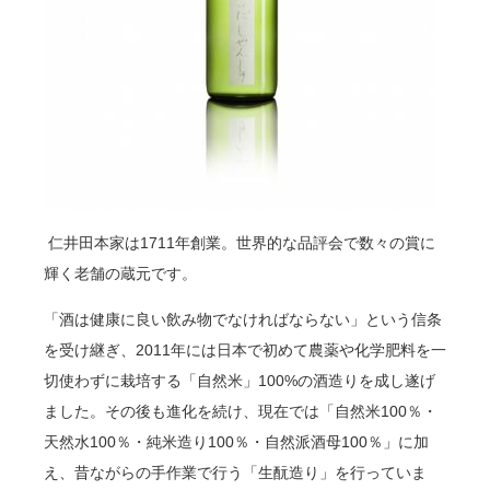
仁井田本家は
1711
年創業。世界的な品評会で数々の賞に
輝く老舗の蔵元です。
「酒は健康に良い飲み物でなければならない」という信条
を受け継ぎ、
2011
年には日本で初めて農薬や化学肥料を一
切使わずに栽培する「自然米」
100%
の酒造りを成し遂げ
ました。その後も進化を続け、現在では「自然米
100
％・
天然水
100
％・純米造り
100
％・自然派酒母
100
％」に加
え、昔ながらの手作業で行う「生酛造り」を行っていま