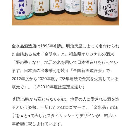
金水晶酒造店は
1895
年創業。明治天皇によって名付けられ
た由緒ある名水「金明水」と、福島県オリジナルの酒米
「夢の香」など、地元の米を用いて日本酒造りを行ってい
ます。日本酒の出来栄えを競う「全国新酒鑑評会」で、
2012
年度から
2020
年度まで
8
年連続で金賞を受賞している
蔵元です。（
※2019
年度は選定見送り）
創業当時から変わらないのは、地元の人に愛される酒を造
るという姿勢。一新したのはロゴマーク。「金水晶」の漢
字を▲と●で表したスタイリッシュなデザインが、幅広い
年齢層に親しまれています。