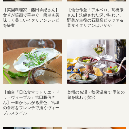
【菜園料理家・藤田承紀さん】
【仙台作並「アルベロ」髙橋康
食卓が笑顔で華やぐ 簡単＆美
さん】洗練された深い味わい。
味しく美しいイタリアンレシピ
野菜が主役の石薪窯ピッツァ＆
を提案
菜食イタリアンはいかが
【仙台「日仏食堂ラトリエ・ド
奥州の名湯・秋保温泉で 季節の
ゥ・ヴィーブル」吉田勝信さ
旬を味わう贅沢
ん】一皿から広がる景色。宮城
の食材をフレンチで描くヴィー
ブルスタイル