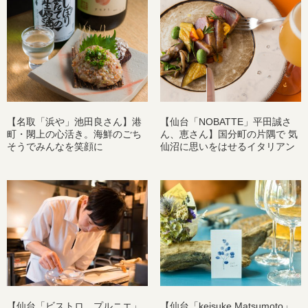
【名取「浜や」池田良さん】港
【仙台「NOBATTE」平田誠さ
町・閖上の心活き。海鮮のごち
ん、恵さん】国分町の片隅で 気
そうでみんなを笑顔に
仙沼に思いをはせるイタリアン
【仙台「ビストロ プルニエ」
【仙台「keisuke Matsumoto」