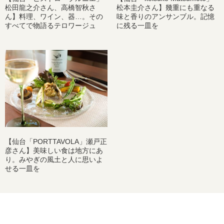
松田龍之介さん、高橋智秋さ
松本圭介さん】幾重にも重なる
ん】料理、ワイン、器…。その
味と香りのアンサンブル。記憶
すべてで物語るテロワージュ
に残る一皿を
【仙台「PORTTAVOLA」瀬戸正
彦さん】美味しい食は地方にあ
り。みやぎの風土と人に思いよ
せる一皿を